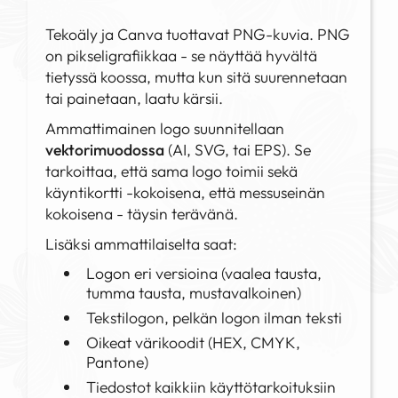
Tekoäly ja Canva tuottavat PNG-kuvia. PNG
on pikseligrafiikkaa - se näyttää hyvältä
tietyssä koossa, mutta kun sitä suurennetaan
tai painetaan, laatu kärsii.
Ammattimainen logo suunnitellaan
vektorimuodossa
(AI, SVG, tai EPS). Se
tarkoittaa, että sama logo toimii sekä
käyntikortti -kokoisena, että messuseinän
kokoisena - täysin terävänä.
Lisäksi ammattilaiselta saat:
Logon eri versioina (vaalea tausta,
tumma tausta, mustavalkoinen)
Tekstilogon, pelkän logon ilman teksti
Oikeat värikoodit (HEX, CMYK,
Pantone)
Tiedostot kaikkiin käyttötarkoituksiin