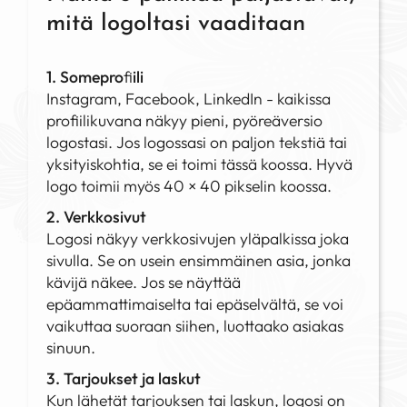
mitä logoltasi vaaditaan
1. Somepro
fi
ili
Instagram, Facebook, LinkedIn - kaikissa
profiilikuvana näkyy pieni, pyöreäversio
logostasi. Jos logossasi on paljon tekstiä tai
yksityiskohtia, se ei toimi tässä koossa. Hyvä
logo toimii myös 40 × 40 pikselin koossa.
2. Verkkosivut
Logosi näkyy verkkosivujen yläpalkissa joka
sivulla. Se on usein ensimmäinen asia, jonka
kävijä näkee. Jos se näyttää
epäammattimaiselta tai epäselvältä, se voi
vaikuttaa suoraan siihen, luottaako asiakas
sinuun.
3. Tarjoukset ja laskut
Kun lähetät tarjouksen tai laskun, logosi on