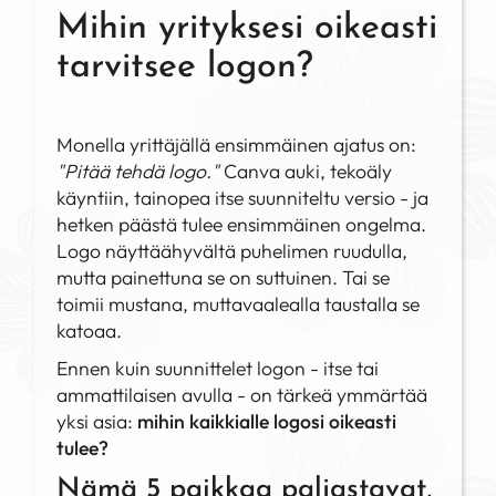
Mihin yrityksesi oikeasti
tarvitsee logon?
Monella yrittäjällä ensimmäinen ajatus on:
"Pitää tehdä logo."
Canva auki, tekoäly
käyntiin, tainopea itse suunniteltu versio - ja
hetken päästä tulee ensimmäinen ongelma.
Logo näyttäähyvältä puhelimen ruudulla,
mutta painettuna se on suttuinen. Tai se
toimii mustana, muttavaalealla taustalla se
katoaa.
Ennen kuin suunnittelet logon - itse tai
ammattilaisen avulla - on tärkeä ymmärtää
yksi asia:
mihin kaikkialle logosi oikeasti
tulee?
Nämä 5 paikkaa paljastavat,