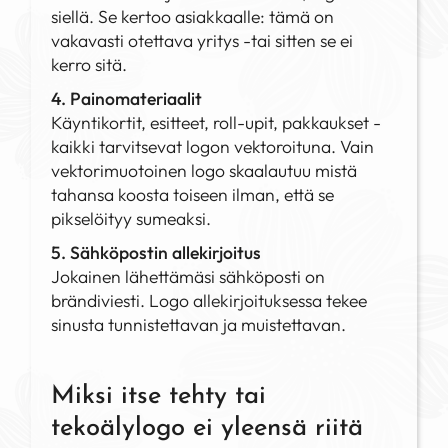
siellä. Se kertoo asiakkaalle: tämä on
vakavasti otettava yritys -tai sitten se ei
kerro sitä.
4. Painomateriaalit
Käyntikortit, esitteet, roll-upit, pakkaukset -
kaikki tarvitsevat logon vektoroituna. Vain
vektorimuotoinen logo skaalautuu mistä
tahansa koosta toiseen ilman, että se
pikselöityy sumeaksi.
5. Sähköpostin allekirjoitus
Jokainen lähettämäsi sähköposti on
brändiviesti. Logo allekirjoituksessa tekee
sinusta tunnistettavan ja muistettavan.
Miksi itse tehty tai
tekoälylogo ei yleensä riitä