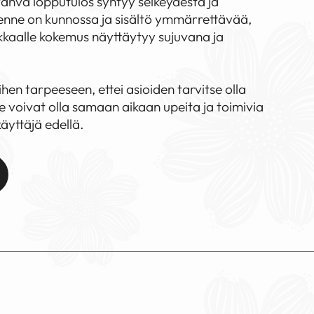
vahva lopputulos syntyy selkeydestä ja
enne on kunnossa ja sisältö ymmärrettävää,
akkaalle kokemus näyttäytyy sujuvana ja
iihen tarpeeseen, ettei asioiden tarvitse olla
e voivat olla samaan aikaan upeita ja toimivia
äyttäjä edellä.