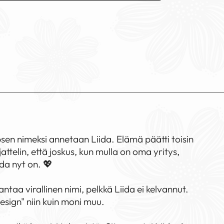
apsen nimeksi annetaan Liida. Elämä päätti toisin
jattelin, että joskus, kun mulla on oma yritys,
ida nyt on. 💖
ntaa virallinen nimi, pelkkä Liida ei kelvannut.
esign" niin kuin moni muu.