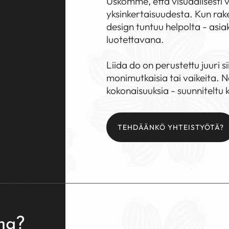
Uskomme, että visuaalisesti 
yksinkertaisuudesta. Kun rak
design tuntuu helpolta - asi
luotettavana.
Liida do on perustettu juuri s
monimutkaisia tai vaikeita. N
kokonaisuuksia - suunniteltu k
TEHDÄÄNKÖ YHTEISTYÖTÄ?
na?