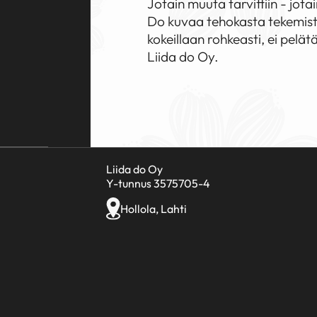
Jotain muuta tarvittiin - jota
Do kuvaa tehokasta tekemistä
kokeillaan rohkeasti, ei pelät
Liida do Oy.
Liida do Oy
Y-tunnus 3575705-4
Hollola, Lahti