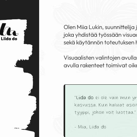
Olen Miia Lukin, suunnittelija
joka yhdistää työssään visua
sekä käytännön toteutuksen ha
Visuaalisten valintojen avull
avulla rakenteet toimivat oik
"
Liida do
ei ole vain mun yr
kasvussa. Kun haluat asio
tyyppi, johon voit luottaa."
- Miia, Liida do