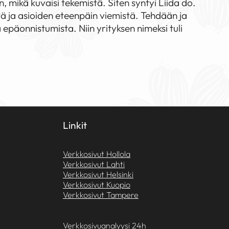
in, mikä kuvaisi tekemistä. Siten syntyi Liida do.
 ja asioiden eteenpäin viemistä. Tehdään ja
ä epäonnistumista. Niin yrityksen nimeksi tuli
Linkit
Verkkosivut Hollola
Verkkosivut Lahti
Verkkosivut Helsinki
Verkkosivut Kuopio
Verkkosivut Tampere
Verkkosivuanalyysi 24h