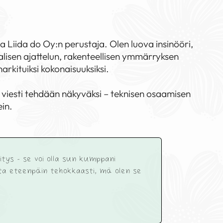
 ja Liida do Oy:n perustaja. Olen luova insinööri,
alisen ajattelun, rakenteellisen ymmärryksen
rkituiksi kokonaisuuksiksi.
a viesti tehdään näkyväksi – teknisen osaamisen
ein.
itys - se voi olla sun kumppani
ita eteenpäin tehokkaasti, mä olen se