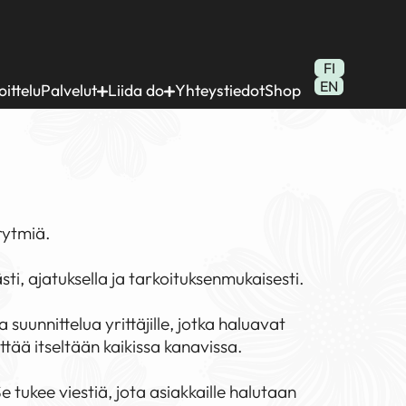
FI
EN
ittelu
Palvelut
Liida do
Yhteystiedot
Shop
rytmiä.
sti, ajatuksella ja tarkoituksenmukaisesti.
suunnittelua yrittäjille, jotka haluavat
yttää itseltään kaikissa kanavissa.
e tukee viestiä, jota asiakkaille halutaan