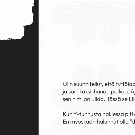
Olin suunnitellut, että tyttöl
ja sain kaksi ihanaa poikaa. A
sen nimi on Liida. Tässä se Li
Kun Y-tunnusta hakiessa piti a
En myöskään halunnut olla "d