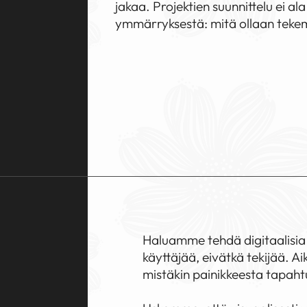
jakaa. Projektien suunnittelu ei al
ymmärryksestä: mitä ollaan tekemä
Haluamme tehdä digitaalisia r
käyttäjää, eivätkä tekijää. A
mistäkin painikkeesta tapaht