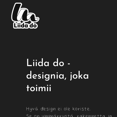
Liida do -
designia, joka
toimii
Hyvä design ei ole koriste.
Se on ymmärrystä, rakennetta ja