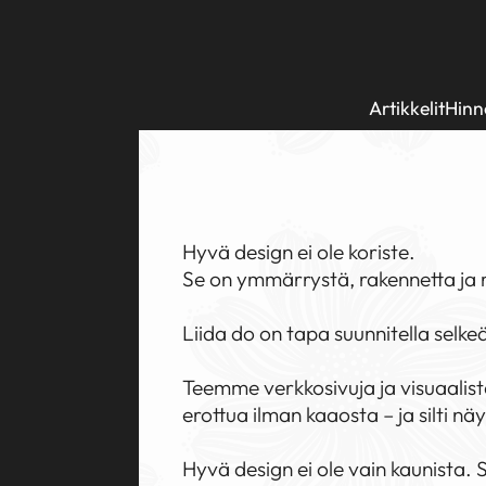
Artikkelit
Hinno
Hyvä design ei ole koriste.
Se on ymmärrystä, rakennetta ja 
Liida do on tapa suunnitella selkeä
Teemme verkkosivuja ja visuaalista 
erottua ilman kaaosta – ja silti nä
Hyvä design ei ole vain kaunista. S