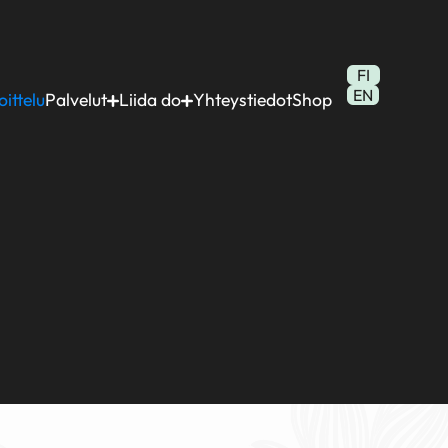
FI
EN
ittelu
Palvelut
Liida do
Yhteystiedot
Shop