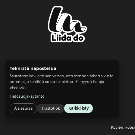
Teknistä napostelua
Seurataan kävijöitä sen verran, että osataan tehdä sivusta
parempi ja kehittää omaa toimintaa. Ei myydä tietoja
eteenpäin.
Tietosuojakäytäntö
Älä seuraa
Tilastot ok
Kaikki käy
Kuvien, kuosi