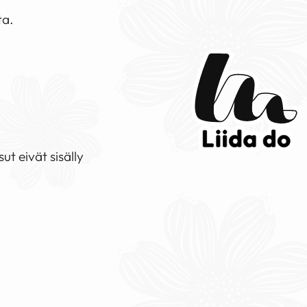
ta.
t eivät sisälly